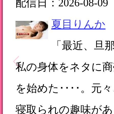
配信日：2026-08-09
夏目りんか
「最近、旦
私の身体をネタに商
を始めた････。元
寝取られの趣味があ