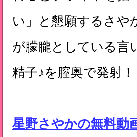
い」と懇願するさや
が朦朧としている言
精子♪を膣奥で発射！
星野さやかの無料動